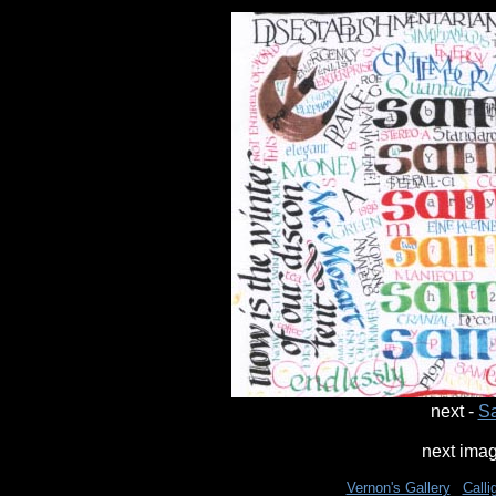
next -
Sa
next ima
Vernon's Gallery
|
Calli